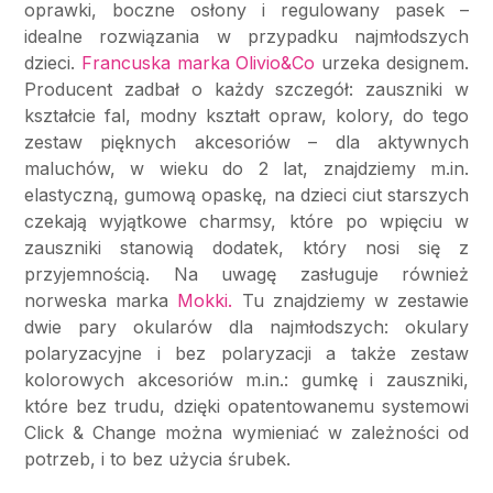
oprawki, boczne osłony i regulowany pasek –
idealne rozwiązania w przypadku najmłodszych
dzieci.
Francuska marka Olivio&Co
urzeka designem.
Producent zadbał o każdy szczegół: zauszniki w
kształcie fal, modny kształt opraw, kolory, do tego
zestaw pięknych akcesoriów – dla aktywnych
maluchów, w wieku do 2 lat, znajdziemy m.in.
elastyczną, gumową opaskę, na dzieci ciut starszych
czekają wyjątkowe charmsy, które po wpięciu w
zauszniki stanowią dodatek, który nosi się z
przyjemnością. Na uwagę zasługuje również
norweska marka
Mokki.
Tu znajdziemy w zestawie
dwie pary okularów dla najmłodszych: okulary
polaryzacyjne i bez polaryzacji a także zestaw
kolorowych akcesoriów m.in.: gumkę i zauszniki,
które bez trudu, dzięki opatentowanemu systemowi
Click & Change można wymieniać w zależności od
potrzeb, i to bez użycia śrubek.