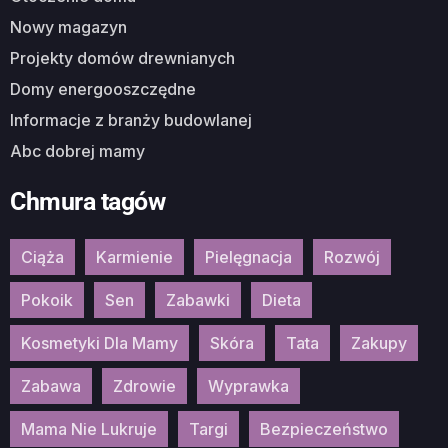
Nowy magazyn
Projekty domów drewnianych
Domy energooszczędne
Informacje z branży budowlanej
Abc dobrej mamy
Chmura tagów
Ciąża
Karmienie
Pielęgnacja
Rozwój
Pokoik
Sen
Zabawki
Dieta
Kosmetyki Dla Mamy
Skóra
Tata
Zakupy
Zabawa
Zdrowie
Wyprawka
Mama Nie Lukruje
Targi
Bezpieczeństwo