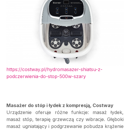
https://costway.pl/hydromasazer-shiatsu-z-
podczerwienia-do-stop-500w-szary
Masażer do stóp i łydek z kompresją, Costway
Urządzenie oferuje różne funkcje: masaż łydek,
masaż stóp, terapię grzewczą czy wibracje. Głęboki
masaż ugniatający i podgrzewanie pobudza krążenie