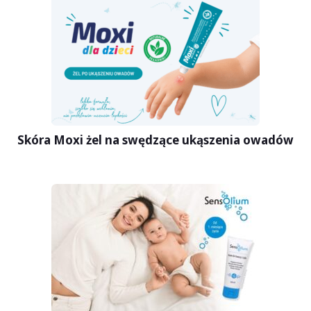
Skóra Moxi żel na swędzące ukąszenia owadów