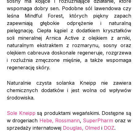
sosny ma kojące i rozluźniające działanie, które
wspomaga dobry sen. Podobne sól lawendowa czy
leśna Mindful Forest, których piękny zapach
zapewniają głębokie odprężenie i naturalną
pielęgnację. Ciepła kąpiel z dodatkiem kryształków
soli mineralnej Arnica Active z olejkiem z arniki,
naturalnym ekstraktem z rozmarynu, sosny oraz
olejkiem cabreuva doskonale regeneruje, rozgrzewa
i rozluźnia zmęczone mięśnie, a także wspomaga
regenerację skóry.
Naturalnie czysta solanka Kneipp nie zawiera
chemicznych dodatków i jest wolna od wpływów
środowiska.
Sole Kneipp
są produktami wegańskimi. Dostępne są
w drogeriach
Hebe,
Rossmann
,
SuperPharm
oraz w
sprzedaży internatowej
Douglas,
Olmed
i
DOZ
.