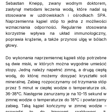
Sebastian Kneipp, zwany wodnym doktorem,
zasłynął metodami leczenia wodą, które nadal są
stosowane w uzdrowiskach i ośrodkach SPA.
Naprzemienna kąpiel stóp to jedna z możliwości
wzmacniania odporności. Regularnie stosowana
korzystnie wpływa na układ immunologiczny,
poprawia krążenie, a także przynosi ulgę w bólach
głowy.
Do wykonania naprzemiennej kąpieli stóp potrzebne
są dwie miski, w których można wygodnie umieścić
stopy. Jedną należy napełnić zimną, a drugą ciepłą
wodą, do której możemy dosypać kryształki soli
mineralnej. Zabieg rozpoczynamy od trzymania stóp
przez 5 minut w ciepłej wodzie o temperaturze ok.
36-38°C. Następnie zanurzamy je na 10-15 sekund w
zimnej wodzie o temperaturze do 18°C i powtarzamy
zabieg. Taką kąpiel kończymy w zimnej wodzie –
prowadzi to do hiperemii reaktywnej, tj.