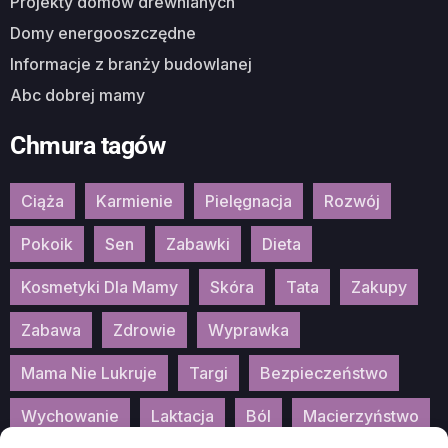
Projekty domów drewnianych
Domy energooszczędne
Informacje z branży budowlanej
Abc dobrej mamy
Chmura tagów
Ciąża
Karmienie
Pielęgnacja
Rozwój
Pokoik
Sen
Zabawki
Dieta
Kosmetyki Dla Mamy
Skóra
Tata
Zakupy
Zabawa
Zdrowie
Wyprawka
Mama Nie Lukruje
Targi
Bezpieczeństwo
Wychowanie
Laktacja
Ból
Macierzyństwo