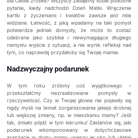
dla Ciebie zrobiła? Wszyscy zadajemy sobie podobne
pytanie, kiedy nadchodzi Dzień Matki. Wręczenie
kartki z życzeniami i kwiatów zawsze jest mile
widziane. Łatwość, z jaką wpadamy na taki pomysł
potwierdza jednak domysły, że może to zostać
odebrane jako szybkie i niewymagające długiego
namysłu wyjście z sytuacji, a nie wynik refleksji nad
tym, co naprawdę przydałoby się Twojej mamie.
Nadzwyczajny podarunek
W tym roku zróbmy coś wyjątkowego –
przekształćmy niezrealizowane pomysły w
rzeczywistość. Czy w Twojej głowie nie pojawiły się
nigdy myśli na temat zorganizowania jakiejś drobnej
lub większej zmiany, np. w mieszkaniu mamy? Jeśli
tak, śmiało pójdź w tym kierunku! Zastanów się, jaki
podarunek wkomponowany w dotychczasowe
aranżacje w domu mamy ucieszy jej oko lub ułatwi