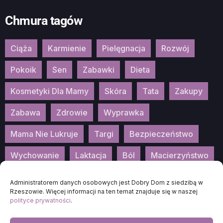
Chmura tagów
Ciąża
Karmienie
Pielęgnacja
Rozwój
Pokoik
Sen
Zabawki
Dieta
Kosmetyki Dla Mamy
Skóra
Tata
Zakupy
Zabawa
Zdrowie
Wyprawka
Mama Nie Lukruje
Targi
Bezpieczeństwo
Wychowanie
Laktacja
Ból
Macierzyństwo
Patronat
Konkurs
Wydarzenia
Administratorem danych osobowych jest Dobry Dom z siedzibą w
Rzeszowie. Więcej informacji na ten temat znajduje się w naszej
polityce prywatności
.