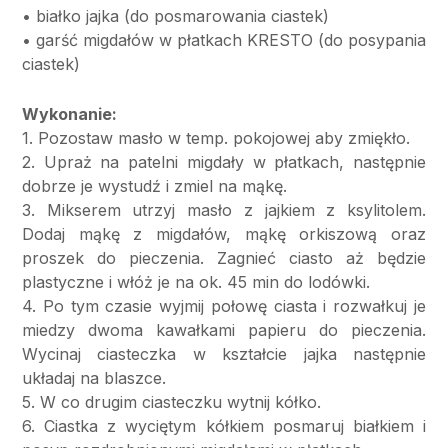
• białko jajka (do posmarowania ciastek)
• garść migdałów w płatkach KRESTO (do posypania
ciastek)
Wykonanie:
1. Pozostaw masło w temp. pokojowej aby zmiękło.
2. Upraż na patelni migdały w płatkach, następnie
dobrze je wystudź i zmiel na mąkę.
3. Mikserem utrzyj masło z jajkiem z ksylitolem.
Dodaj mąkę z migdałów, mąkę orkiszową oraz
proszek do pieczenia. Zagnieć ciasto aż będzie
plastyczne i włóż je na ok. 45 min do lodówki.
4. Po tym czasie wyjmij połowę ciasta i rozwałkuj je
miedzy dwoma kawałkami papieru do pieczenia.
Wycinaj ciasteczka w kształcie jajka następnie
układaj na blaszce.
5. W co drugim ciasteczku wytnij kółko.
6. Ciastka z wyciętym kółkiem posmaruj białkiem i