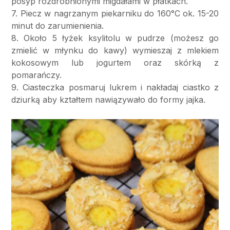
posyp rozdrobnionymi migdałami w płatkach.
7. Piecz w nagrzanym piekarniku do 160°C ok. 15-20
minut do zarumienienia.
8. Około 5 łyżek ksylitolu w pudrze (możesz go
zmielić w młynku do kawy) wymieszaj z mlekiem
kokosowym lub jogurtem oraz skórką z
pomarańczy.
9. Ciasteczka posmaruj lukrem i nakładaj ciastko z
dziurką aby kztałtem nawiązywało do formy jajka.