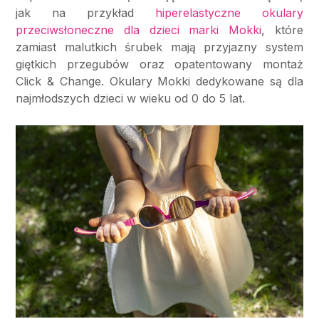
jak na przykład
hiperelastyczne okulary
przeciwsłoneczne dla dzieci marki Mokki
, które
zamiast malutkich śrubek mają przyjazny system
giętkich przegubów oraz opatentowany montaż
Click & Change. Okulary Mokki dedykowane są dla
najmłodszych dzieci w wieku od 0 do 5 lat.