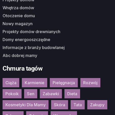
Wnętrza domów
Otoczenie domu
Nowy magazyn
Projekty domów drewnianych
Domy energooszczędne
Informacje z branży budowlanej
Abc dobrej mamy
Chmura tagów
Ciąża
Karmienie
Pielęgnacja
Rozwój
Pokoik
Sen
Zabawki
Dieta
Kosmetyki Dla Mamy
Skóra
Tata
Zakupy