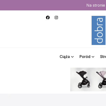
Na stroni
Ciąża
Poród
St