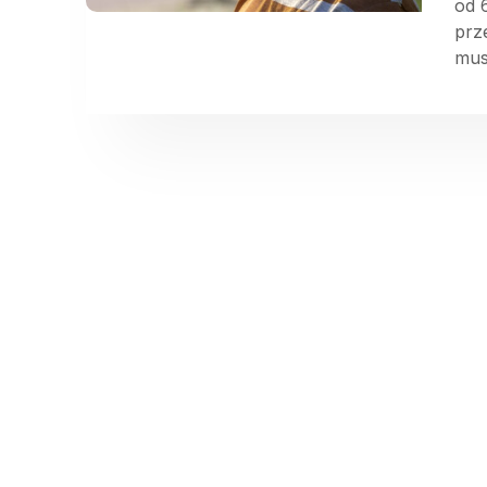
od 
prz
mus