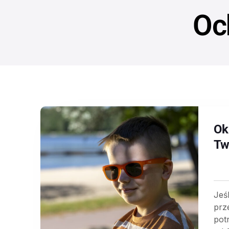
Oc
Ok
Tw
Jeś
prz
pot