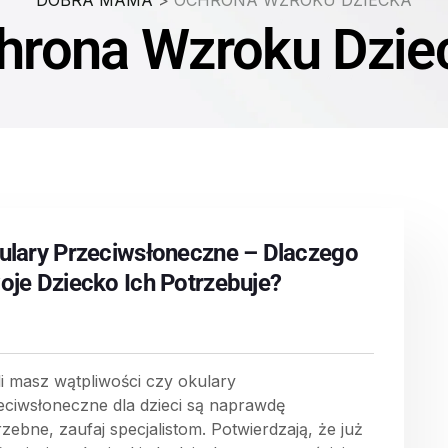
DOBRA MAMA
>
OCHRONA WZROKU DZIECKA
hrona Wzroku Dzie
ulary Przeciwsłoneczne – Dlaczego
oje Dziecko Ich Potrzebuje?
li masz wątpliwości czy okulary
eciwsłoneczne dla dzieci są naprawdę
rzebne, zaufaj specjalistom. Potwierdzają, że już