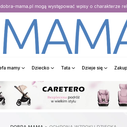
e dobra-mama.pl mogą występować wpisy o charakterze r
refa mamy
Dziecko
Tata
Dzieje się
Zaku