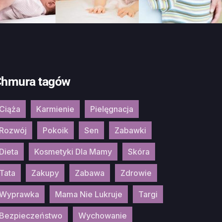
hmura tagów
Ciąża
Karmienie
Pielęgnacja
Rozwój
Pokoik
Sen
Zabawki
Dieta
Kosmetyki Dla Mamy
Skóra
Tata
Zakupy
Zabawa
Zdrowie
Wyprawka
Mama Nie Lukruje
Targi
Bezpieczeństwo
Wychowanie