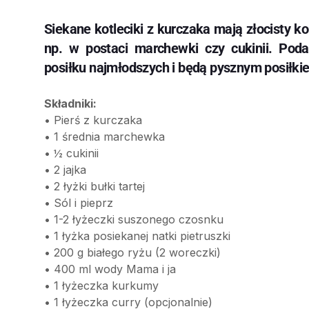
Siekane kotleciki z kurczaka mają złocisty k
np. w postaci marchewki czy cukinii. Po
posiłku najmłodszych i będą pysznym posiłkiem
Składniki:
• Pierś z kurczaka
• 1 średnia marchewka
• ½ cukinii
• 2 jajka
• 2 łyżki bułki tartej
• Sól i pieprz
• 1-2 łyżeczki suszonego czosnku
• 1 łyżka posiekanej natki pietruszki
• 200 g białego ryżu (2 woreczki)
• 400 ml wody Mama i ja
• 1 łyżeczka kurkumy
• 1 łyżeczka curry (opcjonalnie)