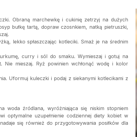
eczki. Obraną marchewkę i cukinię zetrzyj na dużych
dosyp bułkę tartą, dopraw czosnkiem, natką pietruszki,
zaj.
łyżką, lekko spłaszczając kotleciki. Smaż je na średnim
kurkumę, curry i sól do smaku. Wymieszaj i gotuj na
. Nie mieszaj. Ryż powinien wchłonąć wodę i kolor
a. Uformuj kuleczki i podaj z siekanymi kotlecikami z
na woda źródlana, wyróżniająca się niskim stopniem
nowi optymalne uzupełnienie codziennej diety kobiet w
 nadaje się również do przygotowywania posiłków dla