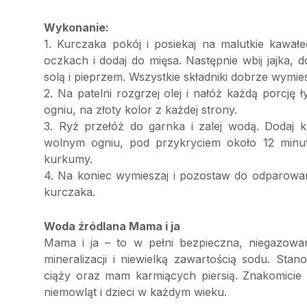
Wykonanie:
1. Kurczaka pokój i posiekaj na malutkie kawał
oczkach i dodaj do mięsa. Następnie wbij jajka, 
solą i pieprzem. Wszystkie składniki dobrze wymies
2. Na patelni rozgrzej olej i nałóż każdą porcję 
ogniu, na złoty kolor z każdej strony.
3. Ryż przełóż do garnka i zalej wodą. Dodaj 
wolnym ogniu, pod przykryciem około 12 minut
kurkumy.
4. Na koniec wymieszaj i pozostaw do odparowani
kurczaka.
Woda źródlana Mama i ja
Mama i ja – to w pełni bezpieczna, niegazowa
mineralizacji i niewielką zawartością sodu. Sta
ciąży oraz mam karmiących piersią. Znakomicie
niemowląt i dzieci w każdym wieku.