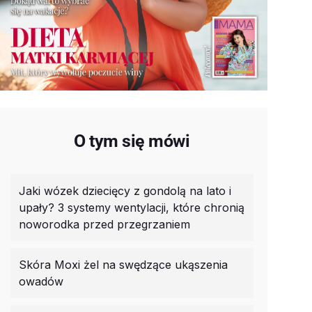
O tym się mówi
Jaki wózek dziecięcy z gondolą na lato i
upały? 3 systemy wentylacji, które chronią
noworodka przed przegrzaniem
Skóra Moxi żel na swędzące ukąszenia
owadów