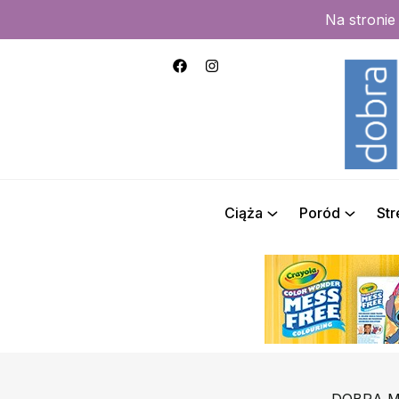
Na stroni
Ciąża
Poród
St