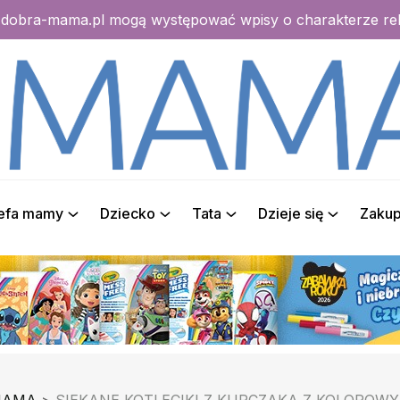
e dobra-mama.pl mogą występować wpisy o charakterze r
refa mamy
Dziecko
Tata
Dzieje się
Zaku