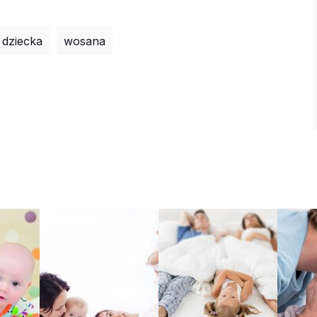
 dziecka
wosana