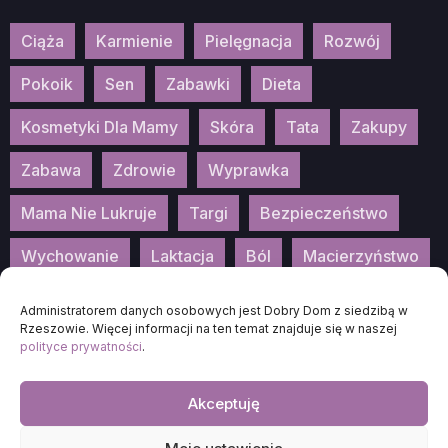
Ciąża
Karmienie
Pielęgnacja
Rozwój
Pokoik
Sen
Zabawki
Dieta
Kosmetyki Dla Mamy
Skóra
Tata
Zakupy
Zabawa
Zdrowie
Wyprawka
Mama Nie Lukruje
Targi
Bezpieczeństwo
Wychowanie
Laktacja
Ból
Macierzyństwo
Patronat
Konkurs
Wydarzenia
Administratorem danych osobowych jest Dobry Dom z siedzibą w
Rzeszowie. Więcej informacji na ten temat znajduje się w naszej
polityce prywatności
.
Akceptuję
2026
DOBRA-MAMA.PL