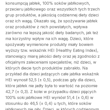
konsumpcją jabłek, 100% soków jabłkowych,
przecieru jabłkowego oraz wszystkich tych trzech
grup produktów, a jakością codziennej diety dzieci
oraz ich wagą. Okazało się, że spożywanie jabłek
oraz produktów z nich powstałych, wpływa
zarówno na lepszą jakość diety badanych, jak też
ma korzystny wpływ na ich wagę. Dzieci, które
spożywały wymienione produkty miały bowiem
wyższy tzw. wskaźnik HEI (Healthy Eating Index),
stanowiący miarę jakości diety oraz jej zgodności z
oficjalnymi zaleceniami specjalistów, niż dzieci, w
których diecie tych produktów zabrakło. Na
przykład dla dzieci jedzących całe jabłka wskaźnik
HEI wynosił 52,5 (± 0,5), podczas gdy dla dzieci,
które jabłek nie jadły była to wartość na poziomie
42,7 (± 0,3). Z kolei w przypadku dzieci pijących
100% soki jabłkowe HEI wyniósł 51,4 (± 0,6) w
stosunku do 46,5 (± 0,4) u tych, które soków
jabłkowych nie piły. Dzieci, w których codziennym