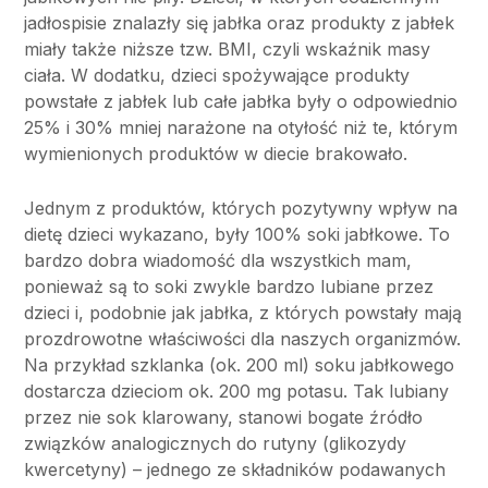
jadłospisie znalazły się jabłka oraz produkty z jabłek
miały także niższe tzw. BMI, czyli wskaźnik masy
ciała. W dodatku, dzieci spożywające produkty
powstałe z jabłek lub całe jabłka były o odpowiednio
25% i 30% mniej narażone na otyłość niż te, którym
wymienionych produktów w diecie brakowało.
Jednym z produktów, których pozytywny wpływ na
dietę dzieci wykazano, były 100% soki jabłkowe. To
bardzo dobra wiadomość dla wszystkich mam,
ponieważ są to soki zwykle bardzo lubiane przez
dzieci i, podobnie jak jabłka, z których powstały mają
prozdrowotne właściwości dla naszych organizmów.
Na przykład szklanka (ok. 200 ml) soku jabłkowego
dostarcza dzieciom ok. 200 mg potasu. Tak lubiany
przez nie sok klarowany, stanowi bogate źródło
związków analogicznych do rutyny (glikozydy
kwercetyny) – jednego ze składników podawanych