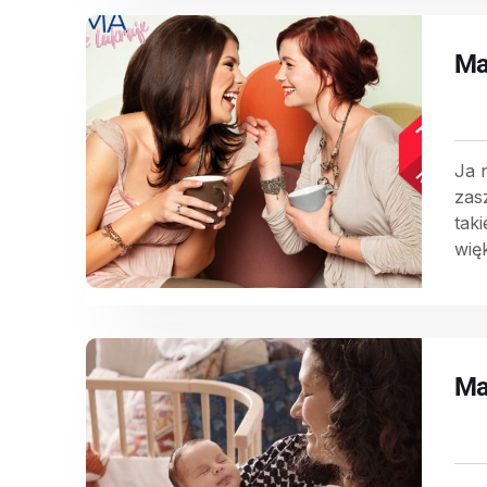
Ma
Ja n
zas
tak
więk
Ma