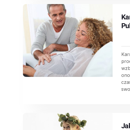
Ka
Pu
Kar
pro
wzb
ono
cza
swoj
Ja