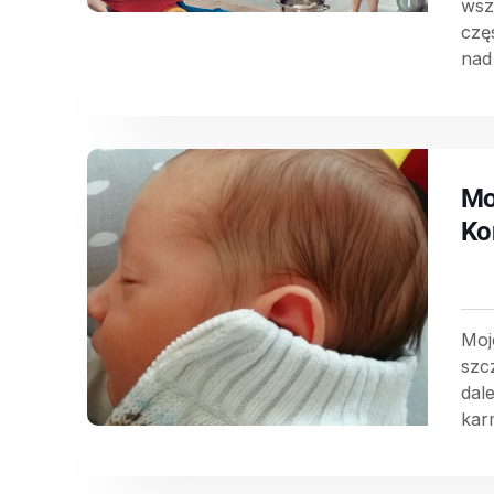
wsz
czę
nad
Mo
Ko
Moje
szcz
dal
karm