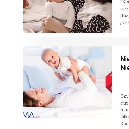
“Ko
ucz
duż
już
Ni
Ni
Czy
cud
mam
kil
Koc