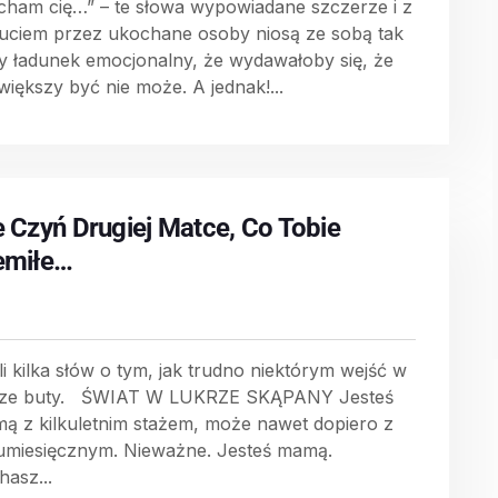
cham cię…” – te słowa wypowiadane szczerze i z
uciem przez ukochane osoby niosą ze sobą tak
y ładunek emocjonalny, że wydawałoby się, że
 większy być nie może. A jednak!...
e Czyń Drugiej Matce, Co Tobie
emiłe…
li kilka słów o tym, jak trudno niektórym wejść w
ze buty. ŚWIAT W LUKRZE SKĄPANY Jesteś
ą z kilkuletnim stażem, może nawet dopiero z
kumiesięcznym. Nieważne. Jesteś mamą.
hasz...