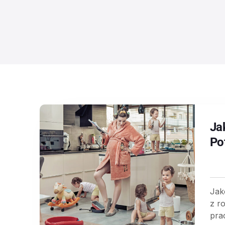
Ja
Po
Jak
z r
pra