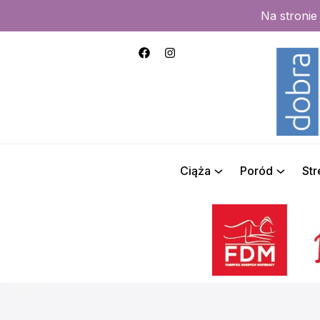
Na stroni
Ciąża
Poród
St