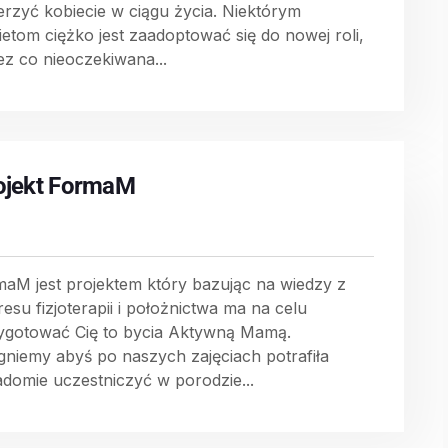
erzyć kobiecie w ciągu życia. Niektórym
ietom ciężko jest zaadoptować się do nowej roli,
ez co nieoczekiwana...
ojekt FormaM
maM jest projektem który bazując na wiedzy z
resu fizjoterapii i położnictwa ma na celu
ygotować Cię to bycia Aktywną Mamą.
gniemy abyś po naszych zajęciach potrafiła
adomie uczestniczyć w porodzie...