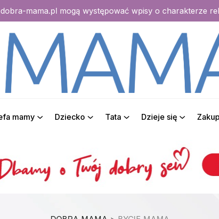
e dobra-mama.pl mogą występować wpisy o charakterze r
refa mamy
Dziecko
Tata
Dzieje się
Zaku