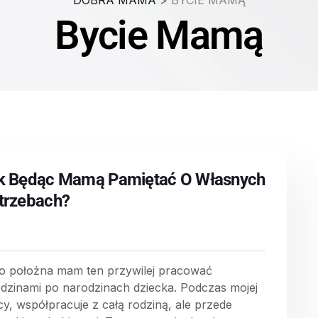
DOBRA MAMA
>
BYCIE MAMĄ
Bycie Mamą
k Będąc Mamą Pamiętać O Własnych
trzebach?
o położna mam ten przywilej pracować
odzinami po narodzinach dziecka. Podczas mojej
cy, współpracuje z całą rodziną, ale przede