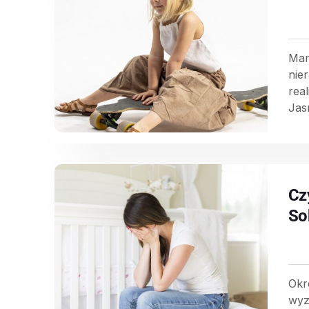
Mam
nie
rea
Jas
Cz
So
Okr
wyz