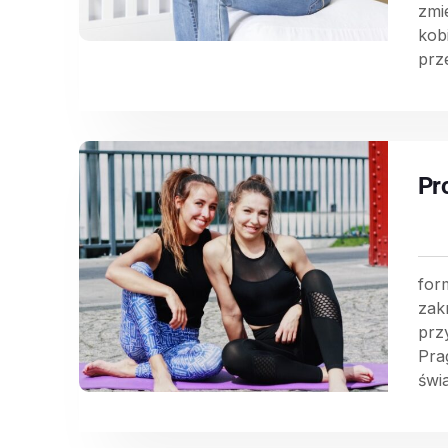
zmi
kob
prz
Pr
for
zak
prz
Pra
świ