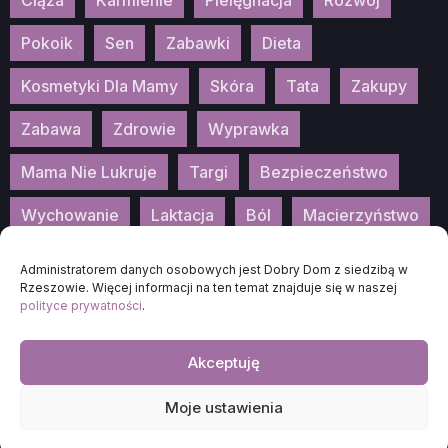
Ciąża
Karmienie
Pielęgnacja
Rozwój
Pokoik
Sen
Zabawki
Dieta
Kosmetyki Dla Mamy
Skóra
Tata
Zakupy
Zabawa
Zdrowie
Wyprawka
Mama Nie Lukruje
Targi
Bezpieczeństwo
Wychowanie
Laktacja
Ból
Macierzyństwo
Patronat
Konkurs
Wydarzenia
Administratorem danych osobowych jest Dobry Dom z siedzibą w
Rzeszowie. Więcej informacji na ten temat znajduje się w naszej
polityce prywatności
.
Akceptuję
2026
DOBRA-MAMA.PL
Moje ustawienia