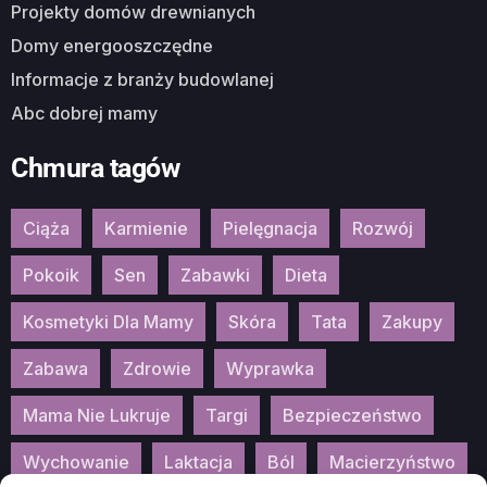
Projekty domów drewnianych
Domy energooszczędne
Informacje z branży budowlanej
Abc dobrej mamy
Chmura tagów
Ciąża
Karmienie
Pielęgnacja
Rozwój
Pokoik
Sen
Zabawki
Dieta
Kosmetyki Dla Mamy
Skóra
Tata
Zakupy
Zabawa
Zdrowie
Wyprawka
Mama Nie Lukruje
Targi
Bezpieczeństwo
Wychowanie
Laktacja
Ból
Macierzyństwo