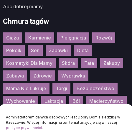
Abc dobrej mamy
Chmura tagów
Ciąża
Karmienie
Pielęgnacja
Rozwój
Pokoik
Sen
Zabawki
Dieta
Kosmetyki Dla Mamy
Skóra
Tata
Zakupy
Zabawa
Zdrowie
Wyprawka
Mama Nie Lukruje
Targi
Bezpieczeństwo
Wychowanie
Laktacja
Ból
Macierzyństwo
Patronat
Konkurs
Wydarzenia
Administratorem danych osobowych jest Dobry Dom z siedzibą w
Rzeszowie. Więcej informacji na ten temat znajduje się w naszej
polityce prywatności
.