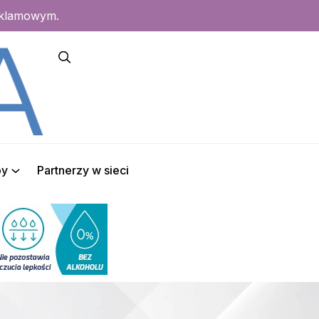
eklamowym.
py
Partnerzy w sieci