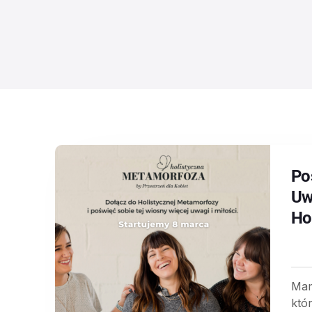
Po
Uw
Ho
Mam
któ