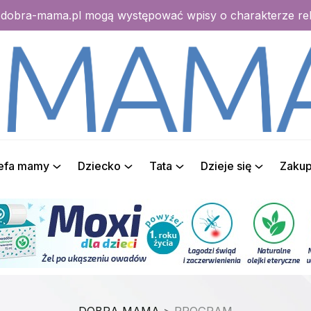
e dobra-mama.pl mogą występować wpisy o charakterze r
refa mamy
Dziecko
Tata
Dzieje się
Zaku