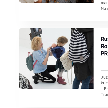
mac
Na s
Ru
Ro
P
Już
kul
– B
Tra