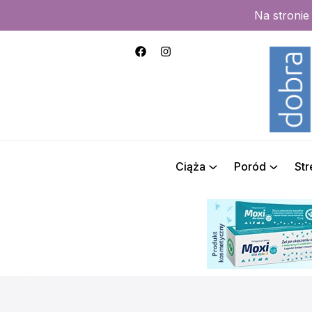
Na stroni
Ciąża
Poród
St