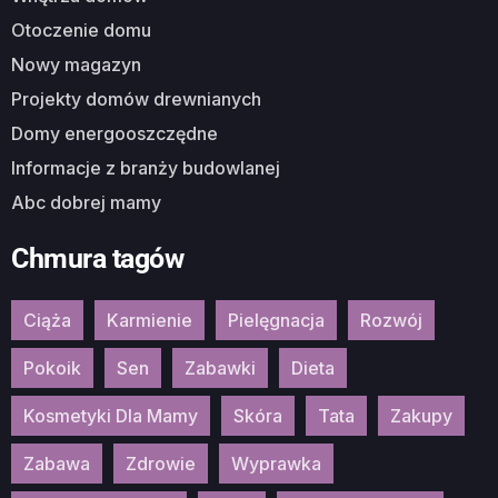
Otoczenie domu
Nowy magazyn
Projekty domów drewnianych
Domy energooszczędne
Informacje z branży budowlanej
Abc dobrej mamy
Chmura tagów
Ciąża
Karmienie
Pielęgnacja
Rozwój
Pokoik
Sen
Zabawki
Dieta
Kosmetyki Dla Mamy
Skóra
Tata
Zakupy
Zabawa
Zdrowie
Wyprawka