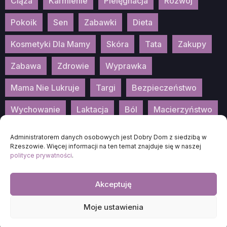
Ciąża
Karmienie
Pielęgnacja
Rozwój
Pokoik
Sen
Zabawki
Dieta
Kosmetyki Dla Mamy
Skóra
Tata
Zakupy
Zabawa
Zdrowie
Wyprawka
Mama Nie Lukruje
Targi
Bezpieczeństwo
Wychowanie
Laktacja
Ból
Macierzyństwo
Patronat
Konkurs
Wydarzenia
Administratorem danych osobowych jest Dobry Dom z siedzibą w
Rzeszowie. Więcej informacji na ten temat znajduje się w naszej
polityce prywatności
.
Akceptuję
2026
DOBRA-MAMA.PL
Moje ustawienia