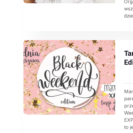
Org
wsz
dzie
Ta
Ed
Mam
par
prz
Wee
EXP
to j