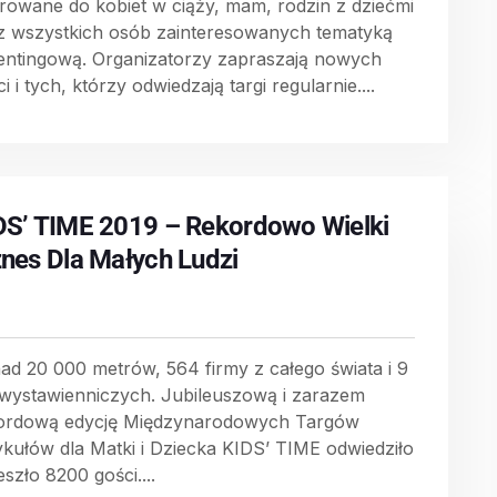
erowane do kobiet w ciąży, mam, rodzin z dziećmi
z wszystkich osób zainteresowanych tematyką
entingową. Organizatorzy zapraszają nowych
i i tych, którzy odwiedzają targi regularnie....
DS’ TIME 2019 – Rekordowo Wielki
znes Dla Małych Ludzi
ad 20 000 metrów, 564 firmy z całego świata i 9
 wystawienniczych. Jubileuszową i zarazem
ordową edycję Międzynarodowych Targów
ykułów dla Matki i Dziecka KIDS’ TIME odwiedziło
szło 8200 gości....