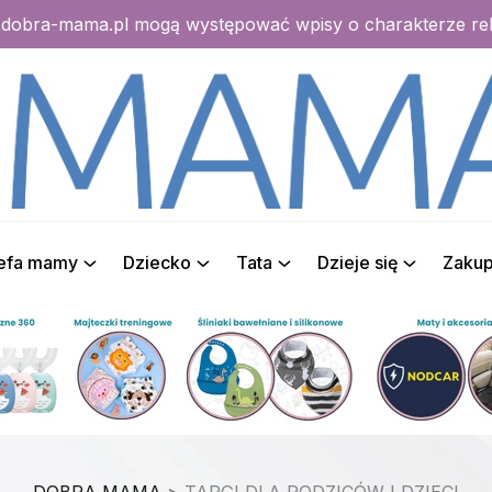
e dobra-mama.pl mogą występować wpisy o charakterze r
refa mamy
Dziecko
Tata
Dzieje się
Zaku