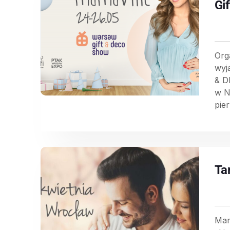
Gi
Org
wyj
& D
w N
pier
Ta
Mam