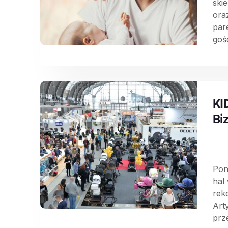
ski
ora
par
gośc
KI
Bi
Pon
hal
rek
Art
prze