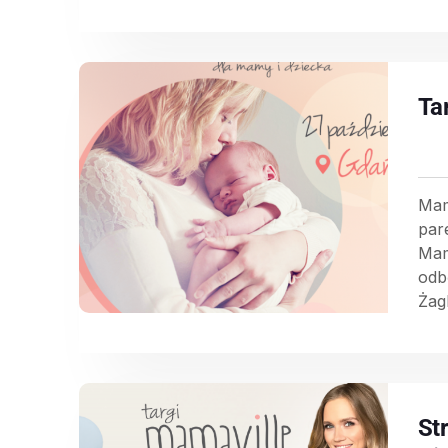
Ta
Mam
par
Mam
odb
Żag
St