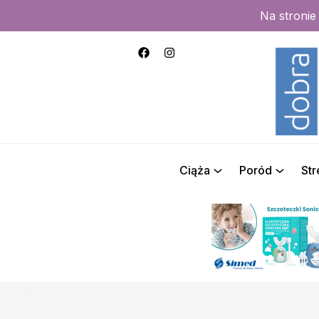
Na stroni
Ciąża
Poród
St