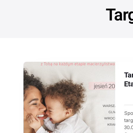
Tar
Ta
Et
Spo
tar
30.