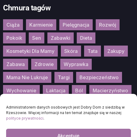
Chmura tagów
Ciąża
Karmienie
Pielęgnacja
Rozwój
Pokoik
Sen
Zabawki
Dieta
Kosmetyki Dla Mamy
Skóra
Tata
Zakupy
Zabawa
Zdrowie
Wyprawka
Mama Nie Lukruje
Targi
Bezpieczeństwo
Wychowanie
Laktacja
Ból
Macierzyństwo
Patronat
Konkurs
Wydarzenia
Administratorem danych osobowych jest Dobry Dom z siedzibą w
Rzeszowie. Więcej informacji na ten temat znajduje się w naszej
polityce prywatności
.
Akceptuję