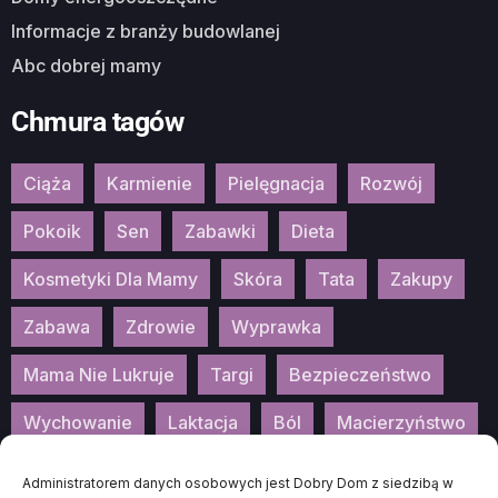
Informacje z branży budowlanej
Abc dobrej mamy
Chmura tagów
Ciąża
Karmienie
Pielęgnacja
Rozwój
Pokoik
Sen
Zabawki
Dieta
Kosmetyki Dla Mamy
Skóra
Tata
Zakupy
Zabawa
Zdrowie
Wyprawka
Mama Nie Lukruje
Targi
Bezpieczeństwo
Wychowanie
Laktacja
Ból
Macierzyństwo
Patronat
Konkurs
Wydarzenia
Administratorem danych osobowych jest Dobry Dom z siedzibą w